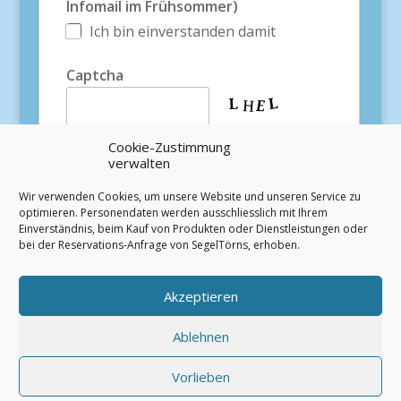
Infomail im Frühsommer)
Ich bin einverstanden damit
Captcha
Cookie-Zustimmung
verwalten
Wir verwenden Cookies, um unsere Website und unseren Service zu
optimieren. Personendaten werden ausschliesslich mit Ihrem
Einverständnis, beim Kauf von Produkten oder Dienstleistungen oder
bei der Reservations-Anfrage von SegelTörns, erhoben.
Team-Segeln
Segel-Gutscheine online kaufen
Termin anfragen
TESSIN INFOS
Akzeptieren
Datenschutz
Impressum
AGB
Ablehnen
© 2026 Favore GmbH |
Segeln Lago Maggiore
–
Vorlieben
Segeltörns & Teamevents unter Segel ab Locarno, Tessin,
Schweiz. Seit 2011.