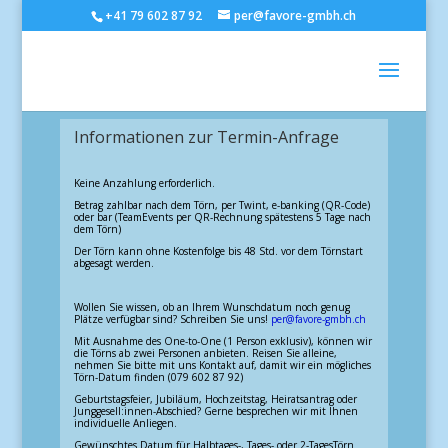
+41 79 602 87 92
per@favore-gmbh.ch
Informationen zur Termin-Anfrage
Keine Anzahlung erforderlich.
Betrag zahlbar nach dem Törn, per Twint, e-banking (QR-Code)
oder bar (TeamEvents per QR-Rechnung spätestens 5 Tage nach
dem Törn)
Der Törn kann ohne Kostenfolge bis 48 Std. vor dem Törnstart
abgesagt werden.
Wollen Sie wissen, ob an Ihrem Wunschdatum noch genug
Plätze verfügbar sind? Schreiben Sie uns!
per@favore-gmbh.ch
Mit Ausnahme des One-to-One (1 Person exklusiv), können wir
die Törns ab zwei Personen anbieten. Reisen Sie alleine,
nehmen Sie bitte mit uns Kontakt auf, damit wir ein mögliches
Törn-Datum finden (079 602 87 92)
Geburtstagsfeier, Jubiläum, Hochzeitstag, Heiratsantrag oder
Junggesell:innen-Abschied? Gerne besprechen wir mit Ihnen
individuelle Anliegen.
Gewünschtes Datum für Halbtages-, Tages- oder 2-TagesTörn