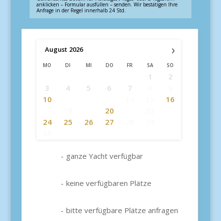
anklicken – Formular ausfüllen – senden. Wir bestätigen Ihre
Anfrage in der Regel innerhalb 24 Std.
›
August
2026
MO
DI
MI
DO
FR
SA
SO
1
2
3
4
5
6
7
8
9
10
11
12
13
14
15
16
17
18
19
20
21
22
23
24
25
26
27
28
29
30
31
-
ganze Yacht verfügbar
-
keine verfügbaren Plätze
-
bitte verfügbare Plätze anfragen